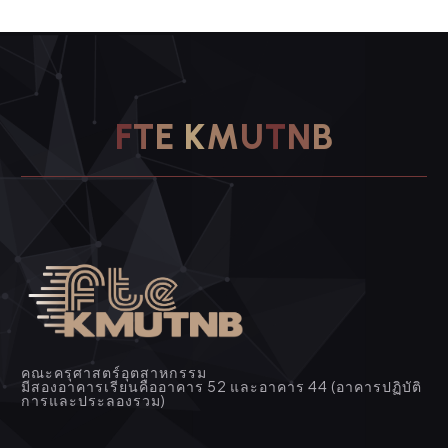
F
T
E
K
M
U
T
N
B
คณะครุศาสตร์อุตสาหกรรม
มีสองอาคารเรียนคืออาคาร 52 และอาคาร 44 (อาคารปฏิบัติ
การและประลองรวม)