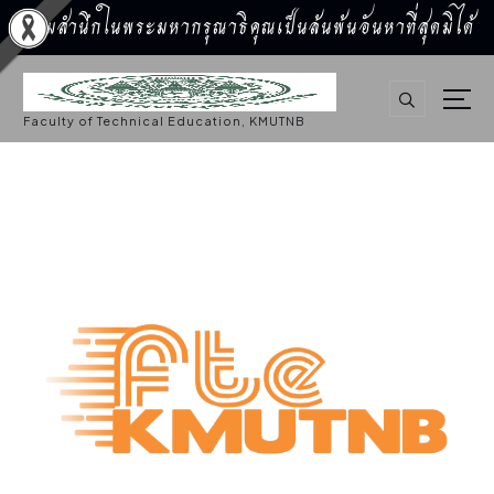
น้อมสำนึกในพระมหากรุณาธิคุณเป็นล้นพ้นอันหาที่สุดมิได้
S
k
i
p
Faculty of Technical Education, KMUTNB
t
o
c
o
n
t
e
n
t
การศึกษา