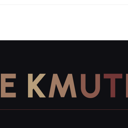
E
K
M
U
T