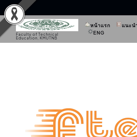
S
k
หน้าแรก
แนะน
i
p
ENG
Faculty of Technical
t
Education, KMUTNB
o
c
o
n
t
e
n
t
การศึกษา