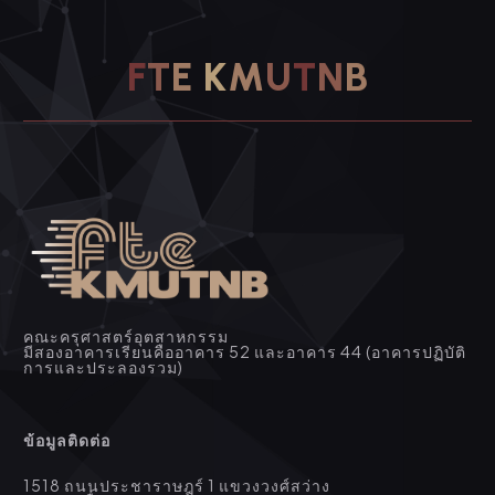
F
T
E
K
M
U
T
N
B
คณะครุศาสตร์อุตสาหกรรม
มีสองอาคารเรียนคืออาคาร 52 และอาคาร 44 (อาคารปฏิบัติ
การและประลองรวม)
ข้อมูลติดต่อ
1518 ถนนประชาราษฎร์ 1 แขวงวงศ์สว่าง