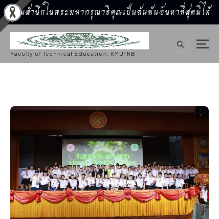
น้อมสำนึกในพระมหากรุณาธิคุณเป็นล้นพ้นอันหาที่สุดมิได้
S
k
i
p
Faculty of Technical Education, KMUTNB
t
o
c
o
n
t
e
n
t
กิจกรรมคณะ
,
ประชาสัมพันธ์