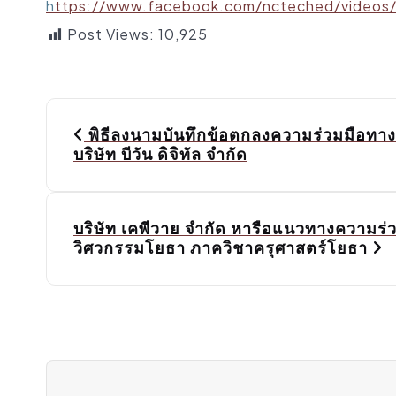
h
ttps://www.facebook.com/ncteched/video
Post Views:
10,925
P
o
พิธีลงนามบันทึกข้อตกลงความร่วมมือทา
บริษัท บีวัน ดิจิทัล จำกัด
s
t
n
บริษัท เคพีวาย จำกัด หารือแนวทางความร่
a
วิศวกรรมโยธา ภาควิชาครุศาสตร์โยธา
v
i
g
a
t