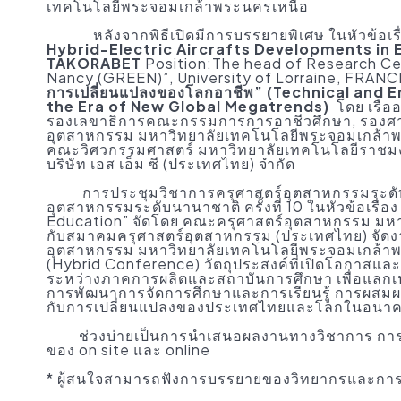
เทคโนโลยีพระจอมเกล้าพระนครเหนือ
หลังจากพิธีเปิดมีการบรรยายพิเศษ ในหัวข้อเรื
Hybrid-Electric Aircrafts Developments in
TAKORABET
Position:The head of Research Ce
Nancy (GREEN)”, University of Lorraine, FRANC
การเปลี่ยนแปลงของโลกอาชีพ” (Technical and 
the Era of New Global Megatrends)
โดย เรือ
รองเลขาธิการคณะกรรมการการอาชีวศึกษา, รองศา
อุตสาหกรรม มหาวิทยาลัยเทคโนโลยีพระจอมเกล้าพระ
คณะวิศวกรรมศาสตร์ มหาวิทยาลัยเทคโนโลยีราชมง
บริษัท เอส เอ็ม ซี (ประเทศไทย) จำกัด
การประชุมวิชาการครุศาสตร์อุตสาหกรรมระดับชาต
อุตสาหกรรมระดับนานาชาติ ครั้งที่ 10 ในหัวข้อเรื
Education” จัดโดย คณะครุศาสตร์อุตสาหกรรม มหา
กับสมาคมครุศาสตร์อุตสาหกรรม (ประเทศไทย) จัดงาน
อุตสาหกรรม มหาวิทยาลัยเทคโนโลยีพระจอมเกล้า
(Hybrid Conference) วัตถุประสงค์ที่เปิดโอกาสและส
ระหว่างภาคการผลิตและสถาบันการศึกษา เพื่อแลกเ
การพัฒนาการจัดการศึกษาและการเรียนรู้ การผสม
กับการเปลี่ยนแปลงของประเทศไทยและโลกในอนา
ช่วงบ่ายเป็นการนำเสนอผลงานทางวิชาการ การป
ของ on site และ online
* ผู้สนใจสามารถฟังการบรรยายของวิทยากรและการเ