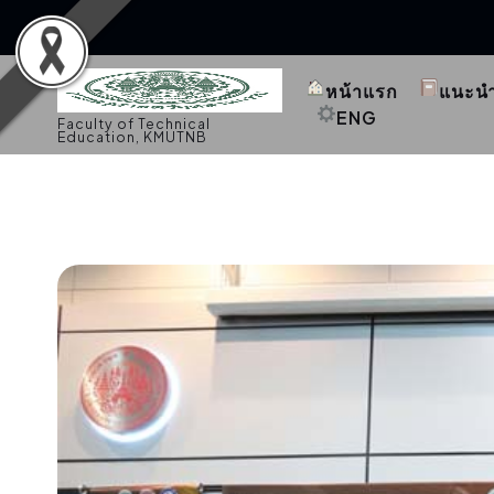
S
k
หน้าแรก
แนะน
i
p
ENG
Faculty of Technical
t
Education, KMUTNB
o
c
o
n
t
e
n
t