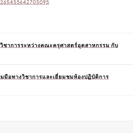
s/265455642705095
งวิชาการระหว่างคณะครุศาสตร์อุตสาหกรรม กับ
วมมือทางวิชาการและเยี่ยมชมห้องปฏิบัติการ