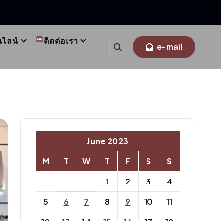
นไลน์
ติดต่อเรา
e-mail
June 2023
M
T
W
T
F
S
S
1
2
3
4
5
6
7
8
9
10
11