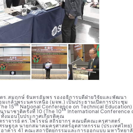
์ ดร.สมฤกษ์ จันทรอัมพร รองอธิการบดีฝ่ายวิจัยและพัฒนา
มเกล้าพระนครเหนือ (มจพ.) เป็นประธานเปิดการประชุม
th
The 15
National Conference on Technical Education)
th
นาชาติครั้งที่ 10 (The 10
International Conference 
มทั้งมอบใบประกาศเกียรติคุณ
สตราจารย์ ดร.ไพโรจน์ สถิรยากร คณบดีคณะครุศาสตร์
 เศรษฐกุล นายกสมาคมครุศาสตร์อุตสาหกรรม (ประเทศไทย)
 3 อาคาร 41 คณะสถาปัตยกรรมและการออกแบบ มหาวิทยาล