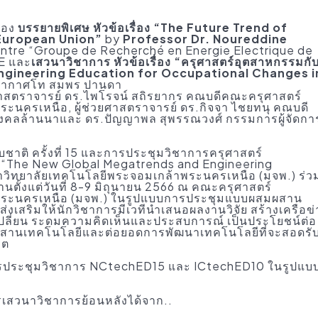
่อง
บรรยายพิเศษ หัวข้อเรื่อง
“The Future Trend of
 European Union”
by
Professor Dr. Noureddine
ntre “Groupe de Recherché en Energie Electrique de
E และ
เสวนาวิชาการ หัวข้อเรื่อง “ครุศาสตร์อุตสาหกรรมกั
Engineering Education for Occupational Changes i
อากาศโท สมพร ปานดา
สตราจารย์ ดร.ไพโรจน์ สถิรยากร คณบดีคณะครุศาสตร์
นครเหนือ, ผู้ช่วยศาสตราจารย์ ดร.กิจจา ไชยทนุ คณบดี
คลล้านนาและ ดร.ปัญญาพล สุพรรณวงศ์ กรรมการผู้จัดกา
ิ ครั้งที่ 15 และการประชุมวิชาการครุศาสตร์
่อง “The New Global Megatrends and Engineering
วิทยาลัยเทคโนโลยีพระจอมเกล้าพระนครเหนือ (มจพ.) ร่ว
ตั้งแต่วันที่ 8-9 มิถุนายน 2566 ณ คณะครุศาสตร์
พระนครเหนือ (มจพ.) ในรูปแบบการประชุมแบบผสมผสาน
่งเสริมให้นักวิชาการมีเวทีนำเสนอผลงานวิจัย สร้างเครือข่
ปลี่ยน ระดมความคิดเห็นและประสบการณ์ เป็นประโยชน์ต่อ
ผสานเทคโนโลยีและต่อยอดการพัฒนาเทคโนโลยีที่จะสอดรั
คต
ระชุมวิชาการ NCtechED15 และ ICtechED10 ในรูปแบ
สวนาวิชาการย้อนหลังได้จาก..