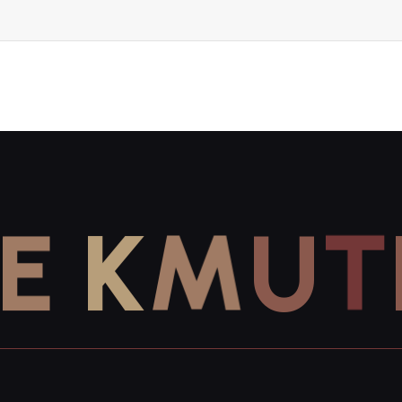
E
K
M
U
T