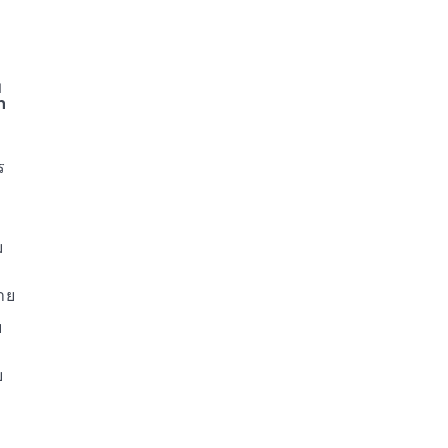
บ
n
ร
ม
าย
บ
บ