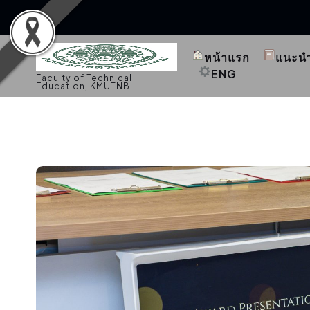
S
k
หน้าแรก
แนะน
i
p
ENG
Faculty of Technical
t
Education, KMUTNB
o
c
o
n
t
e
n
t
กิจกรรมคณะ
,
ประชาสัมพันธ์