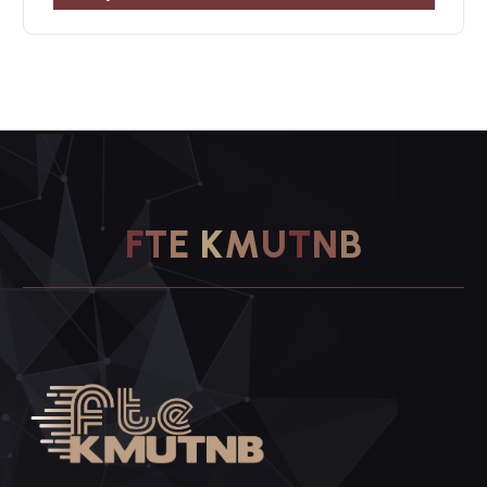
F
T
E
K
M
U
T
N
B