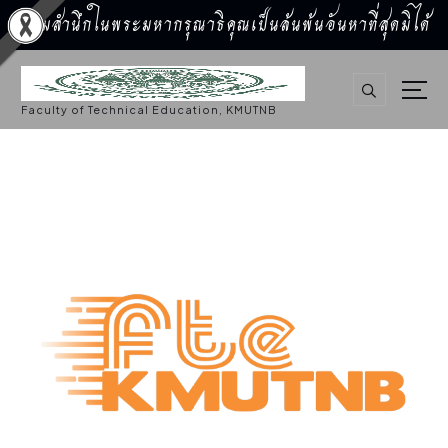
น้อมสำนึกในพระมหากรุณาธิคุณเป็นล้นพ้นอันหาที่สุดมิได้
S
k
i
p
Faculty of Technical Education, KMUTNB
t
o
c
o
n
t
e
n
t
การศึกษา