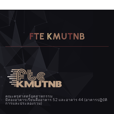
F
T
E
K
M
U
T
N
B
คณะครุศาสตร์อุตสาหกรรม
มีสองอาคารเรียนคืออาคาร 52 และอาคาร 44 (อาคารปฏิบัติ
การและประลองรวม)