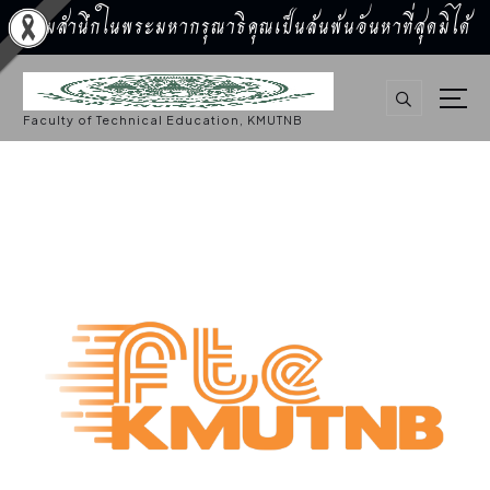
น้อมสำนึกในพระมหากรุณาธิคุณเป็นล้นพ้นอันหาที่สุดมิได้
S
k
i
p
Faculty of Technical Education, KMUTNB
t
o
c
o
n
t
e
n
t