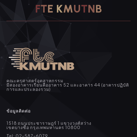
F
T
E
K
M
U
T
N
B
คณะครุศาสตร์อุตสาหกรรม
มีสองอาคารเรียนคืออาคาร 52 และอาคาร 44 (อาคารปฏิบัติ
การและประลองรวม)
ข้อมูลติดต่อ
1518 ถนนประชาราษฎร์ 1 แขวงวงศ์สว่าง
เขตบางซื่อ กรุงเทพมหานคร 10800
Tel: 02-587-6079