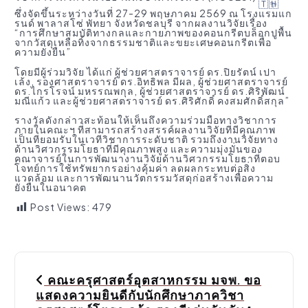
ซึ่งจัดขึ้นระหว่างวันที่ 27-29 พฤษภาคม 2569 ณ โรงแรมแก
รนด์ พาลาสโซ่ พัทยา จังหวัดชลบุรี จากผลงานวิจัยเรื่อง
“การศึกษาสมบัติทางกลและกายภาพของคอนกรีตบล็อกปูพื้น
จากวัสดุเหลือทิ้งจากธรรมชาติและขยะเศษคอนกรีตเพื่อ
ความยั่งยืน”
โดยมีผู้ร่วมวิจัย ได้แก่ ผู้ช่วยศาสตราจารย์ ดร.ปิยรัตน์ เปา
เล้ง, รองศาสตราจารย์ ดร.อิทธิพล มีผล, ผู้ช่วยศาสตราจารย์
ดร.ไกรโรจน์ มหรรณพกุล, ผู้ช่วยศาสตราจารย์ ดร.ศิริพัฒน์
มณีแก้ว และผู้ช่วยศาสตราจารย์ ดร.ศิริศักดิ์ คงสมศักดิ์สกุล”
รางวัลดังกล่าวสะท้อนให้เห็นถึงความร่วมมือทางวิชาการ
ภายในคณะฯ ที่สามารถสร้างสรรค์ผลงานวิจัยที่มีคุณภาพ
เป็นที่ยอมรับในเวทีวิชาการระดับชาติ รวมถึงงานวิจัยทาง
ด้านวิศวกรรมโยธาที่มีคุณภาพสูง และความมุ่งมั่นของ
คณาจารย์ในการพัฒนางานวิจัยด้านวิศวกรรมโยธาที่ตอบ
โจทย์การใช้ทรัพยากรอย่างคุ้มค่า ลดผลกระทบต่อสิ่ง
แวดล้อม และการพัฒนานวัตกรรมวัสดุก่อสร้างเพื่อความ
ยั่งยืนในอนาคต
Post Views:
479
P
คณะครุศาสตร์อุตสาหกรรม มจพ. ขอ
o
แสดงความยินดีกับนักศึกษาภาควิชา