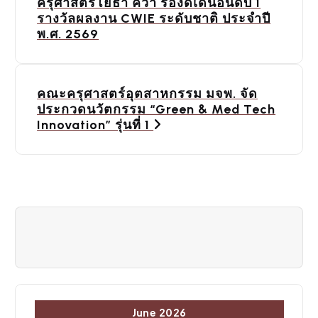
ครุศาสตร์โยธา คว้า รองดีเด่นอันดับ 1
s
รางวัลผลงาน CWIE ระดับชาติ ประจำปี
พ.ศ. 2569
t
n
a
คณะครุศาสตร์อุตสาหกรรม มจพ. จัด
ประกวดนวัตกรรม “Green & Med Tech
v
Innovation” รุ่นที่ 1
i
g
a
t
i
o
June 2026