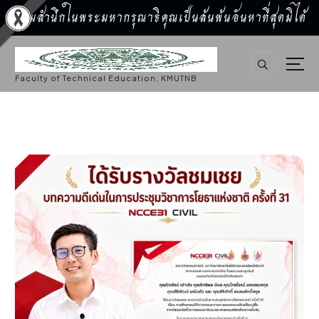
น้อมสำนึกในพระมหากรุณาธิคุณเป็นล้นพ้นอันหาที่สุดมิได้
S
k
i
p
Faculty of Technical Education, KMUTNB
t
o
c
o
n
t
e
n
t