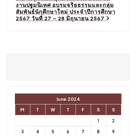
a
งานปฐมนิเทศ อบรมจริยธรรมและกลุ่ม
v
สัมพันธ์นักศึกษาใหม่ ประจําปีการศึกษา
2567 วันที่ 27 – 28 มิถุนายน 2567
i
g
a
t
i
o
n
June 2024
M
T
W
T
F
S
S
1
2
3
4
5
6
7
8
9