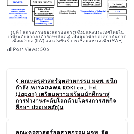
รูปที่ 1 สถานภาพของสถาบันการเชื่อมแห่งประเทศไทยใน
เวทีระดับสากล (ตัวอักษรสีแดง) เป็นสมาชิกของสถาบันการ
เชื่อมสากล (IIW) และสหพันธ์การเชื่อมแห่งเอเชีย (AWF)
Post Views:
506
P
คณะครุศาสตร์อุตสาหกรรม มจพ. ผนึก
o
กำลัง MIYAGAWA KOKI co., ltd.
(Japan) เตรียมความพร้อมนักศึกษาสู่
s
การทำงานระดับโลกด้วยโครงการสหกิจ
ศึกษา ประเทศญี่ปุ่น
t
n
คณะครุศาสตร์อุตสาหกรรม มจพ. จัด