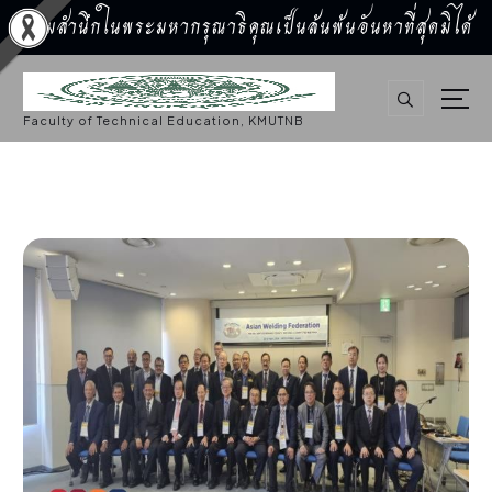
น้อมสำนึกในพระมหากรุณาธิคุณเป็นล้นพ้นอันหาที่สุดมิได้
S
k
i
p
Faculty of Technical Education, KMUTNB
t
o
c
o
n
t
e
n
t