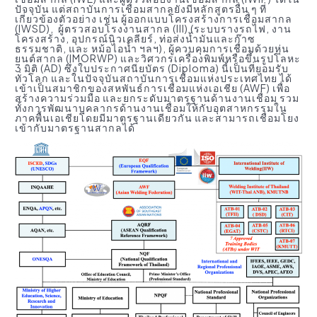
ปัจจุบัน แต่สถาบันการเชื่อมสากลยังมีหลักสูตรอื่น ๆ ที่
เกี่ยวข้องตัวอย่าง เช่น ผู้ออกแบบโครงสร้างการเชื่อมสากล
(IWSD), ผู้ตรวสอบโรงงานสากล (III) (ระบบรางรถไฟ, งาน
โครงสร้าง, อุปกรณ์นิวเคลียร์, ท่อส่งน้ำมันและก๊าซ
ธรรมชาติ, และ หม้อไอน้ำ ฯลฯ), ผู้ควบคุมการเชื่อมด้วยหุ่น
ยนต์สากล (IMORWP) และวิศวกรเครื่องพิมพ์หรือขึ้นรูปโลหะ
3 มิติ (AD) ซึ่งใบประกาศนียบัตร (Diploma) นี้เป็นที่ยอมรับ
ทั่วโลก และในปัจจุบันสถาบันการเชื่อมแห่งประเทศไทย ได้
เข้าเป็นสมาชิกของสหพันธ์การเชื่อมแห่งเอเชีย (AWF) เพื่อ
สร้างความร่วมมือ และยกระดับมาตรฐานด้านงานเชื่อม รวม
ทั้งการพัฒนาบุคลากรด้านงานเชื่อมให้กับอุตสาหกรรมใน
ภาคพื้นเอเชียโดยมีมาตรฐานเดียวกัน และสามารถเชื่อมโยง
เข้ากับมาตรฐานสากลได้