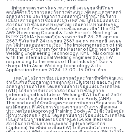
ผู้ช่วยศาสตราจารย์ ดร.พนาฤทธิ์ เศรษฐกุล ที่ปรึกษา
คณบดีด้านวิชาการและกิจการต่างประเทศ คณะครุศาสตร์
อุตสาหกรรม และรักษาการแทนหัวหน้าเจ้าหน้าที่บริหาร
(CEO) สถาบันการเชื่อมแห่งประเทศไทย ได้เป็นผู้แทนของ
สถาบันการเชื่อมแห่งประเทศไทย เดินทางไปร่วมประชุม
th
สามัญประจำปีของสหพันธ์การเชื่อมแห่งเอเชีย “The 40
AWF Governing Council & Task Force’s Meeting” ณ
INTEX OSAJA ประเทศญี่ปุ่น ระหว่างวันที่ 23-28 เมษายน
2567 ซึ่งในวันที่ 24 เมษายน 2567 ผศ.ดร.พนาฤทธิ์ เศรษฐ
กุล ได้นำเสนอบทความเรื่อง “The implementation of the
Integrated Program for the Master of Engineering in
Welding Engineering Technology, KMUTNB complies
with the International Welding Engineer (IWE), IIW
responding to the needs of Thai Industry” ในการ
ประชุม 15th Asian Welding Technology & its
Application Forum 2024, 13.00–15.00 น. ด้วย
เทคโนโลยีการเชื่อมเป็นศาสตร์และวิชาชีพที่สำคัญและ
จำเป็นสำหรับอุตสาหกรรมทุกกลุ่ม (Clusters) ของประเทศ
อุตสาหกรรมทั่วโลก โดยสถาบันการเชื่อมแห่งประเทศไทย
(WIT) ได้รับการรับรองจากสถาบันการเชื่อมสากล
(International Institute of Welding-IIW) ในปี พ.ศ.2547
ให้สถานะเป็น Authorized Nominated Body (ANB)
Thailand และได้นำหลักสูตรของสถาบันการเชื่อมสากล ให้
ศูนย์ฝึกอบรมที่ได้รับการรับรองจากสถาบันการเชื่อมแห่ง
ประเทศไทย (Approved Training Body-ATB) ซึ่งในปัจจุบัน
มีจำนวนทั้งหมด 7 ศูนย์ โดยสถาบันการเชื่อมแห่งประเทศไทย
เป็นผู้ดำเนินการสอบตามข้อกำหนด (Guidelines) ของ
สถาบันการเชื่อมสากล และออกใบประกาศนียบัตร
(Diploma) วิชาชีพช่างเชื่อม (IW) ไปถึงระดับวิศวกรการ
เชื่อมสากล (IWE) และผู้ตรวสอบงานเชื่อมสากล (IWIP) ได้ใน