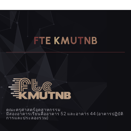
F
T
E
K
M
U
T
N
B
คณะครุศาสตร์อุตสาหกรรม
มีสองอาคารเรียนคืออาคาร 52 และอาคาร 44 (อาคารปฏิบัติ
การและประลองรวม)