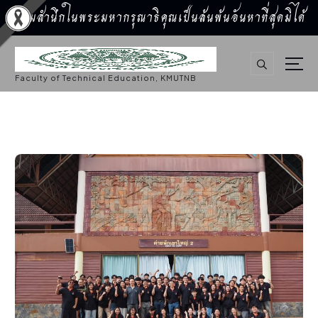
น้อมสำนึกในพระมหากรุณาธิคุณเป็นล้นพ้นอันหาที่สุดมิได้
S
k
i
p
Faculty of Technical Education, KMUTNB
t
o
c
o
n
t
e
n
t
ประชาสัมพันธ์