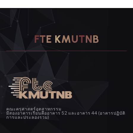
F
T
E
K
M
U
T
N
B
คณะครุศาสตร์อุตสาหกรรม
มีสองอาคารเรียนคืออาคาร 52 และอาคาร 44 (อาคารปฏิบัติ
การและประลองรวม)