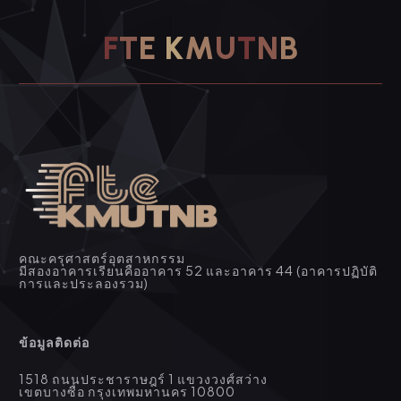
F
T
E
K
M
U
T
N
B
คณะครุศาสตร์อุตสาหกรรม
มีสองอาคารเรียนคืออาคาร 52 และอาคาร 44 (อาคารปฏิบัติ
การและประลองรวม)
ข้อมูลติดต่อ
1518 ถนนประชาราษฎร์ 1 แขวงวงศ์สว่าง
เขตบางซื่อ กรุงเทพมหานคร 10800