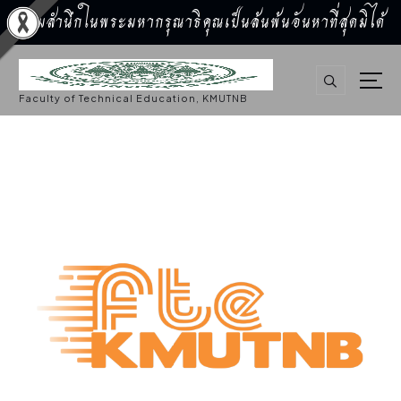
น้อมสำนึกในพระมหากรุณาธิคุณเป็นล้นพ้นอันหาที่สุดมิได้
S
k
i
p
Faculty of Technical Education, KMUTNB
t
o
c
o
n
t
e
n
t
ทุน/วิจัย
,
ประชาสัมพันธ์