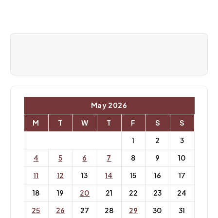
g
a
t
i
o
n
May 2026
M
T
W
T
F
S
S
1
2
3
4
5
6
7
8
9
10
11
12
13
14
15
16
17
18
19
20
21
22
23
24
25
26
27
28
29
30
31