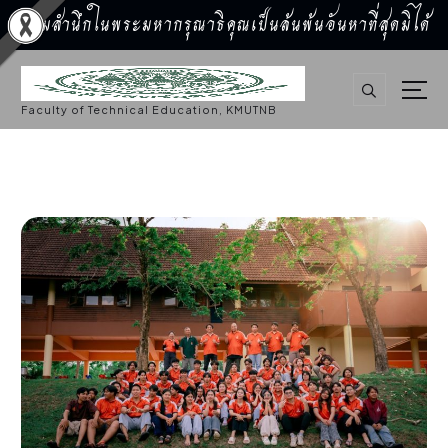
น้อมสำนึกในพระมหากรุณาธิคุณเป็นล้นพ้นอันหาที่สุดมิได้
S
k
i
p
Faculty of Technical Education, KMUTNB
t
o
c
o
n
t
e
n
t