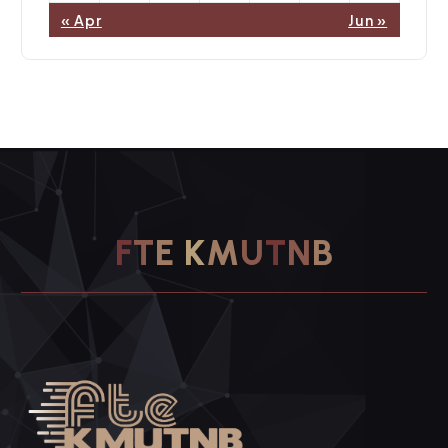
« Apr
Jun »
F
T
E
K
M
U
T
N
B