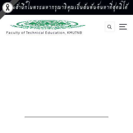
น้อมสำนึกในพระมหากรุณาธิคุณเป็นล้นพ้นอันหาที่สุดมิได้
S
k
i
p
Faculty of Technical Education, KMUTNB
t
o
c
o
n
t
e
n
t